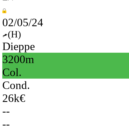
02/05/24
(H)
Dieppe
3200m
Col.
Cond.
26k€
--
--