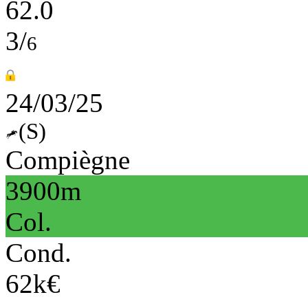
62.0
3/
6
24/03/25
(S)
Compiègne
3900m
Col.
Cond.
62k€