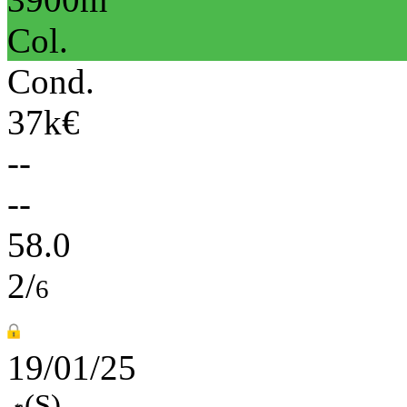
Col.
Cond.
37k€
--
--
58.0
2/
6
19/01/25
(S)