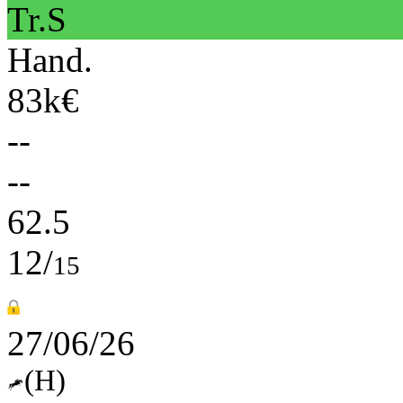
Tr.S
Hand.
83k€
--
--
62.5
12/
15
27/06/26
(H)