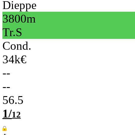
Dieppe
3800m
Tr.S
Cond.
34k€
--
--
56.5
1/
12