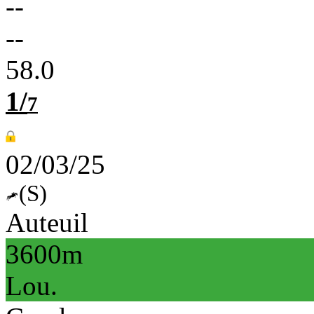
--
--
58.0
1/
7
02/03/25
(S)
Auteuil
3600m
Lou.