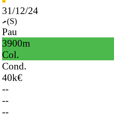
31/12/24
(S)
Pau
3900m
Col.
Cond.
40k€
--
--
--