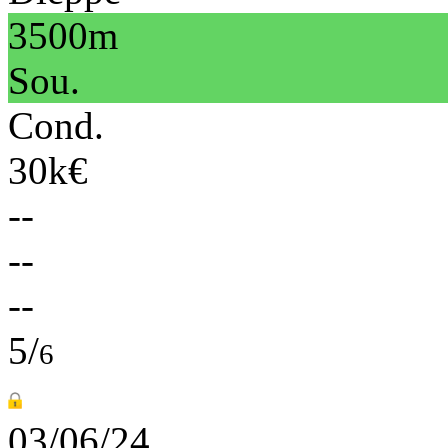
3500m
Sou.
Cond.
30k€
--
--
--
5/
6
03/06/24