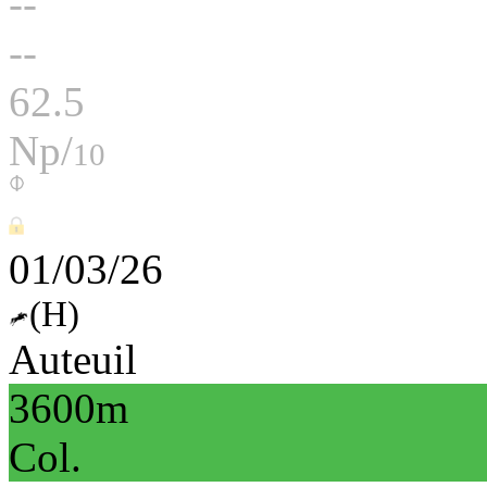
--
--
62.5
Np/
10
01/03/26
(H)
Auteuil
3600m
Col.