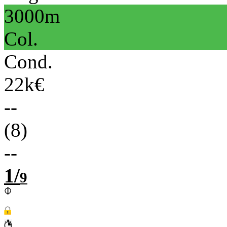
3000m
Col.
Cond.
22k€
--
(8)
--
1/
9