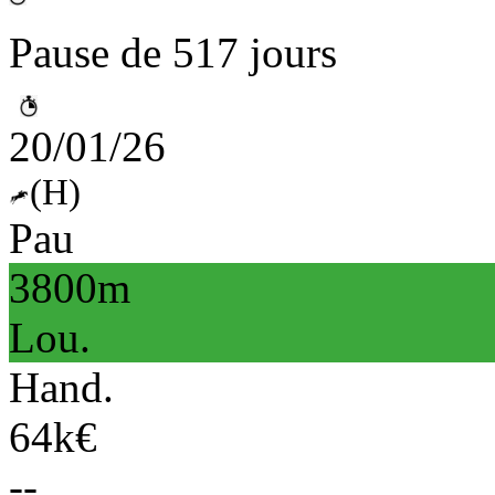
Pause de 517 jours
20/01/26
(H)
Pau
3800m
Lou.
Hand.
64k€
--