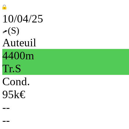
10/04/25
(S)
Auteuil
4400m
Tr.S
Cond.
95k€
--
--