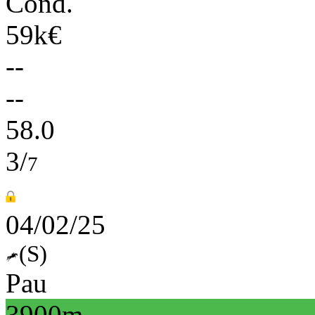
Cond.
59k€
--
--
58.0
3/
7
04/02/25
(S)
Pau
3900m