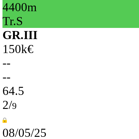
4400m
Tr.S
GR.III
150k€
--
--
64.5
2/
9
08/05/25