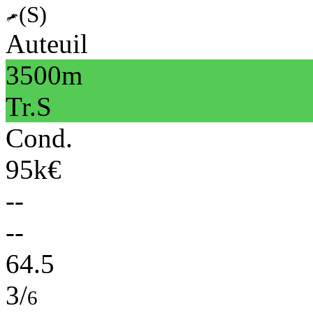
(S)
Auteuil
3500m
Tr.S
Cond.
95k€
--
--
64.5
3/
6