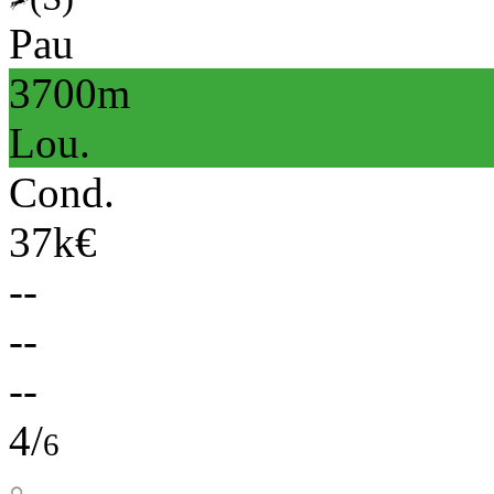
Pau
3700m
Lou.
Cond.
37k€
--
--
--
4/
6