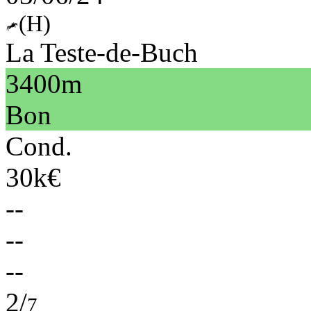
(H)
La Teste-de-Buch
3400m
Bon
Cond.
30k€
--
--
--
2/
7