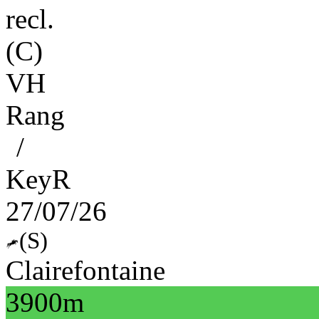
recl.
(C)
VH
Rang
/
KeyR
27/07/26
(S)
Clairefontaine
3900m