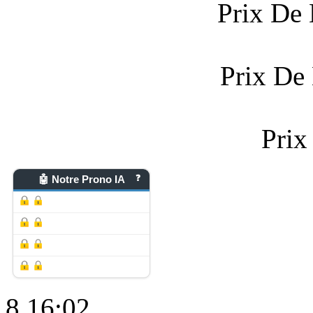
Prix De 
Prix De
Prix
🤖 Notre Prono IA
❓
8
16:02