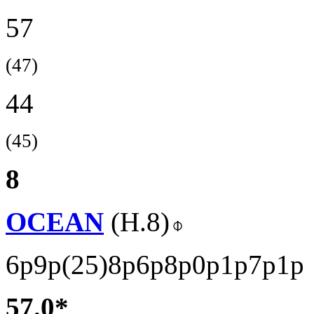
57
(47)
44
(45)
8
OCEAN
(H.8)
6p9p(25)8p6p8p0p1p7p1p
57.0*