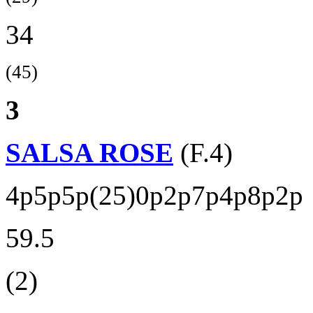
34
(45)
3
SALSA ROSE
(F.4)
4p5p5p(25)0p2p7p4p8p2p
59.5
(2)