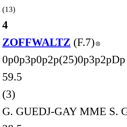
(13)
4
ZOFFWALTZ
(F.7)
0p0p3p0p2p(25)0p3p2pDp
59.5
(3)
G. GUEDJ-GAY
MME S. 