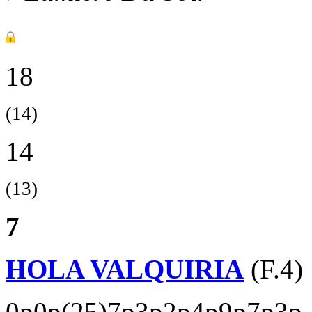
18
(14)
14
(13)
7
HOLA VALQUIRIA
(F.4)
0p0p(25)7p3p2p4p9p7p3p