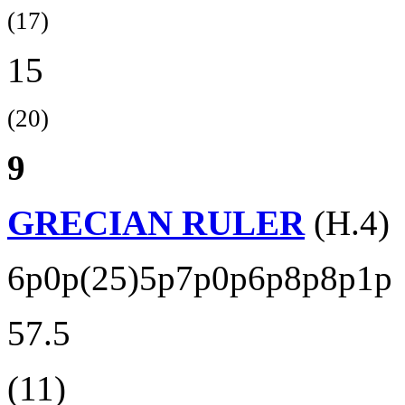
(17)
15
(20)
9
GRECIAN RULER
(H.4)
6p0p(25)5p7p0p6p8p8p1p
57.5
(11)