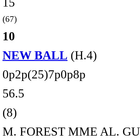
15
(67)
10
NEW BALL
(H.4)
0p2p(25)7p0p8p
56.5
(8)
M. FOREST
MME AL. G