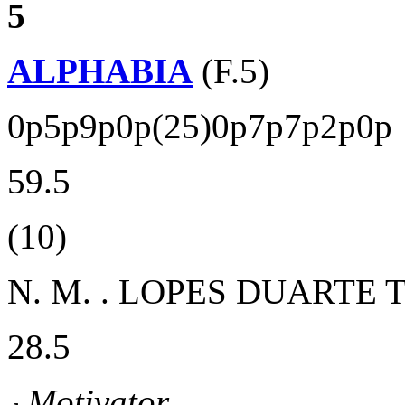
5
ALPHABIA
(F.5)
0p5p9p0p(25)0p7p7p2p0p
59.5
(10)
N. M. . LOPES DUARTE
T
28.5
Motivator