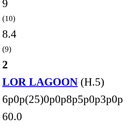
9
(10)
8.4
(9)
2
LOR LAGOON
(H.5)
6p0p(25)0p0p8p5p0p3p0p
60.0