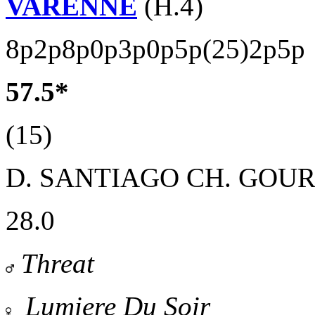
VARENNE
(H.4)
8p2p8p0p3p0p5p(25)2p5p
57.5*
(15)
D. SANTIAGO
CH. GOUR
28.0
Threat
Lumiere Du Soir