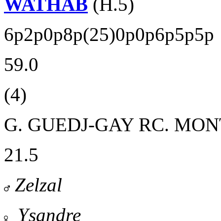
WATHAB
(H.5)
6p2p0p8p(25)0p0p6p5p5p
59.0
(4)
G. GUEDJ-GAY
RC. MO
21.5
Zelzal
Ysandre