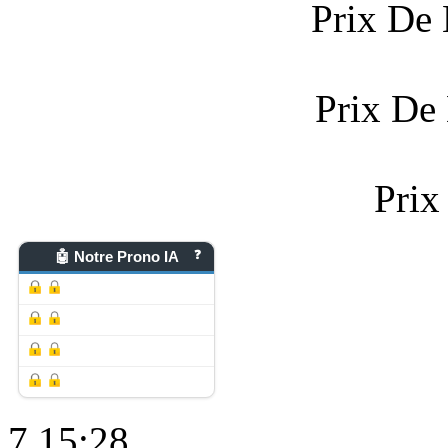
Prix De 
Prix De
Prix
🤖 Notre Prono IA
❓
7
15:28