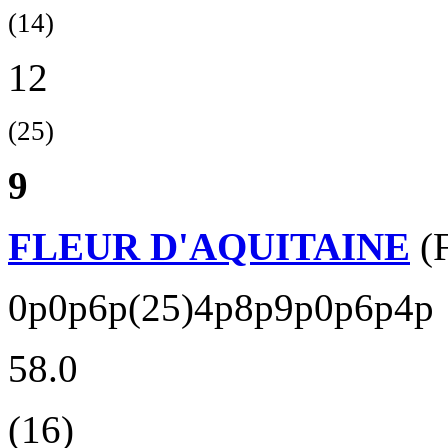
(14)
12
(25)
9
FLEUR D'AQUITAINE
(F
0p0p6p(25)4p8p9p0p6p4p
58.0
(16)