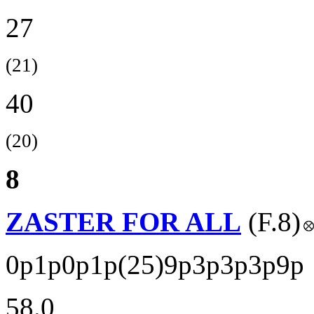
27
(21)
40
(20)
8
ZASTER FOR ALL
(F.8)
0p1p0p1p(25)9p3p3p3p9p
58.0