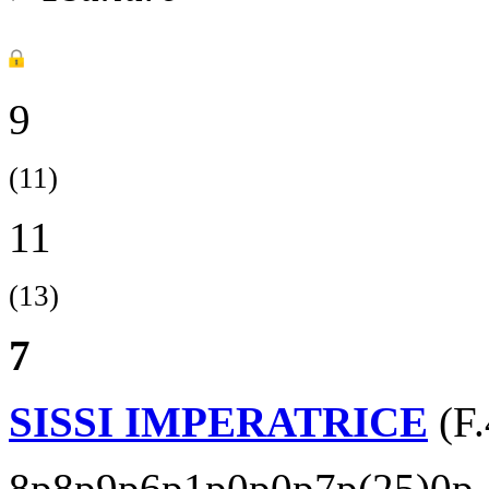
9
(11)
11
(13)
7
SISSI IMPERATRICE
(F.
8p8p9p6p1p0p0p7p(25)0p