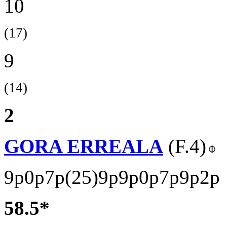
10
(17)
9
(14)
2
GORA ERREALA
(F.4)
9p0p7p(25)9p9p0p7p9p2p
58.5*