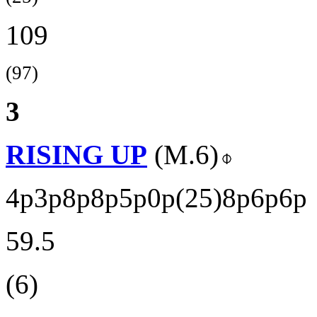
109
(97)
3
RISING UP
(M.6)
4p3p8p8p5p0p(25)8p6p6p
59.5
(6)