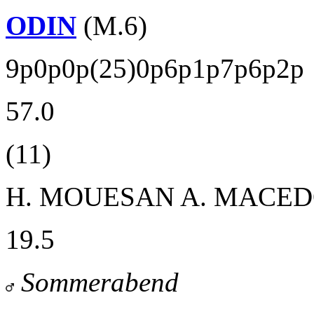
ODIN
(M.6)
9p0p0p(25)0p6p1p7p6p2p
57.0
(11)
H. MOUESAN
A. MACED
19.5
Sommerabend