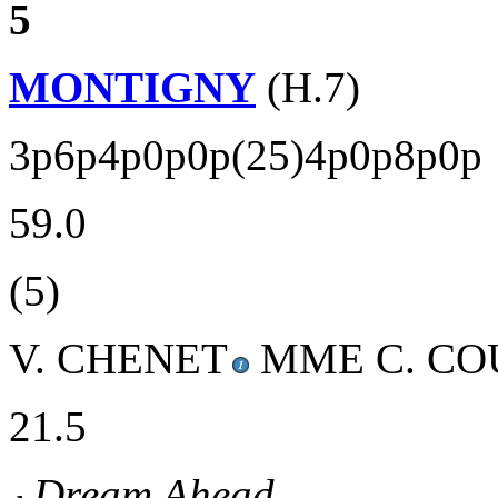
5
MONTIGNY
(H.7)
3p6p4p0p0p(25)4p0p8p0p
59.0
(5)
V. CHENET
MME C. C
21.5
Dream Ahead