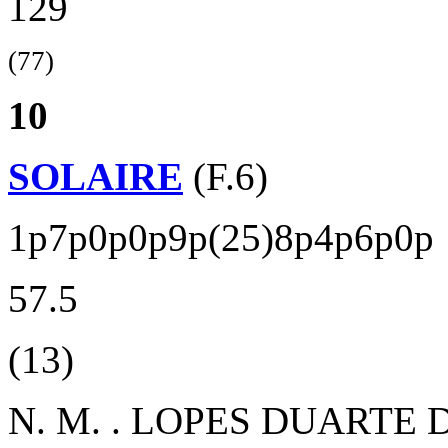
129
(77)
10
SOLAIRE
(F.6)
1p7p0p0p9p(25)8p4p6p0p
57.5
(13)
N. M. . LOPES DUARTE