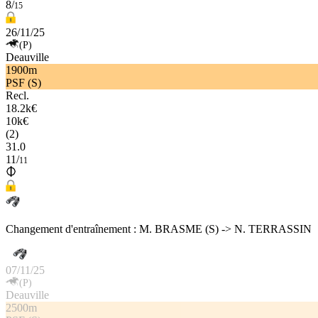
8/
15
26/11/25
(P)
Deauville
1900m
PSF (S)
Recl.
18.2k€
10k€
(2)
31.0
11/
11
Changement d'entraînement : M. BRASME (S) -> N. TERRASSIN
07/11/25
(P)
Deauville
2500m