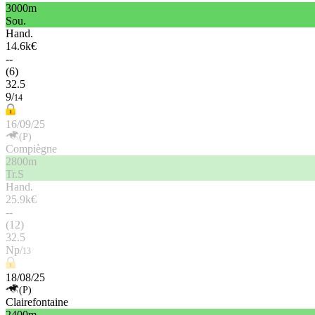
3000m
Sou.
Hand.
14.6k€
--
(6)
32.5
9/
14
16/09/25
(P)
Compiègne
2800m
Tr.S
Hand.
25.9k€
--
(12)
32.5
Np/
13
18/08/25
(P)
Clairefontaine
2400m