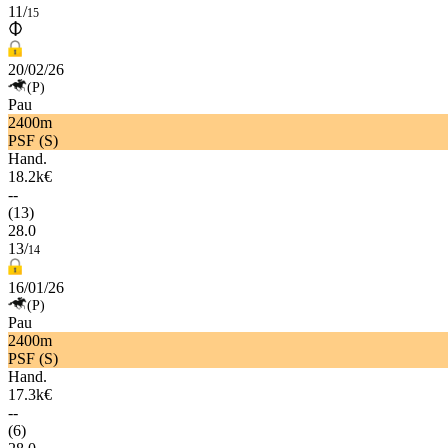
11/
15
20/02/26
(P)
Pau
2400m
PSF (S)
Hand.
18.2k€
--
(13)
28.0
13/
14
16/01/26
(P)
Pau
2400m
PSF (S)
Hand.
17.3k€
--
(6)