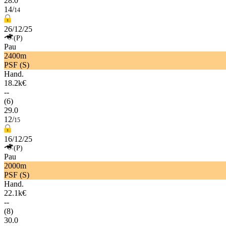
28.0
14/
14
26/12/25
(P)
Pau
2400m
PSF (S)
Hand.
18.2k€
--
(6)
29.0
12/
15
16/12/25
(P)
Pau
2000m
PSF (S)
Hand.
22.1k€
--
(8)
30.0