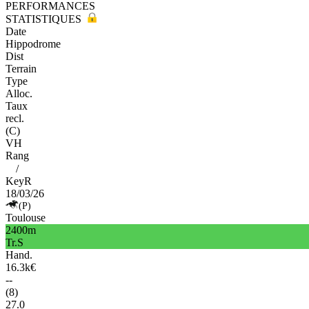
PERFORMANCES
STATISTIQUES
Date
Hippodrome
Dist
Terrain
Type
Alloc.
Taux
recl.
(C)
VH
Rang
/
KeyR
18/03/26
(P)
Toulouse
2400m
Tr.S
Hand.
16.3k€
--
(8)
27.0