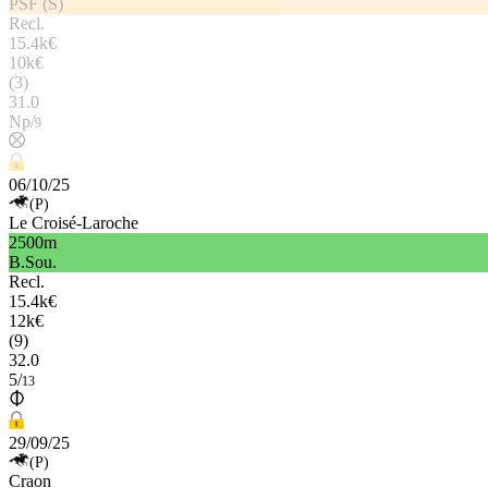
PSF (S)
Recl.
15.4k€
10k€
(3)
31.0
Np/
9
06/10/25
(P)
Le Croisé-Laroche
2500m
B.Sou.
Recl.
15.4k€
12k€
(9)
32.0
5/
13
29/09/25
(P)
Craon