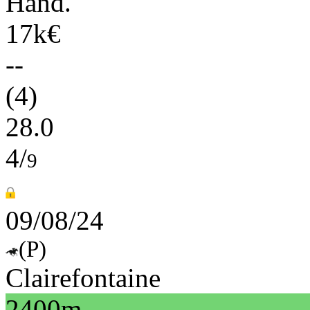
Hand.
17k€
--
(4)
28.0
4/
9
09/08/24
(P)
Clairefontaine
2400m