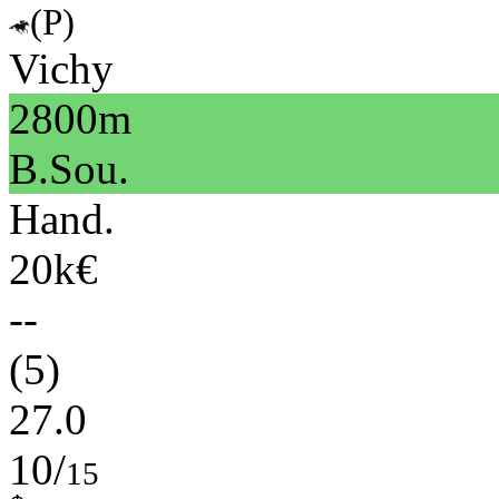
(P)
Vichy
2800m
B.Sou.
Hand.
20k€
--
(5)
27.0
10/
15