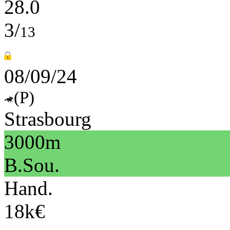
28.0
3/
13
08/09/24
(P)
Strasbourg
3000m
B.Sou.
Hand.
18k€