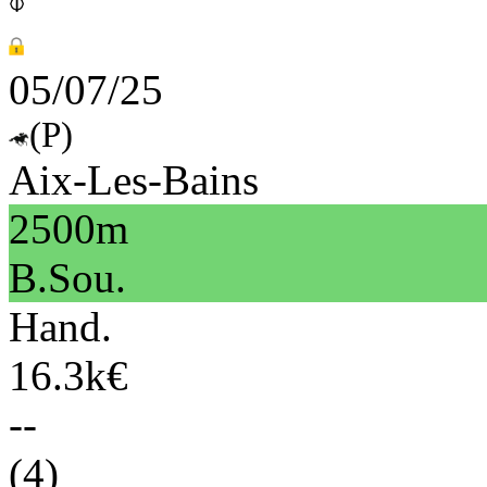
05/07/25
(P)
Aix-Les-Bains
2500m
B.Sou.
Hand.
16.3k€
--
(4)