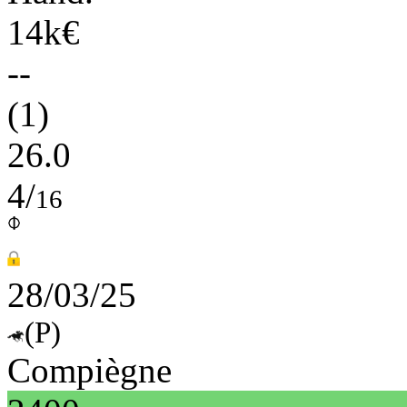
14k€
--
(1)
26.0
4/
16
28/03/25
(P)
Compiègne