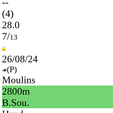
--
(4)
28.0
7/
13
26/08/24
(P)
Moulins
2800m
B.Sou.