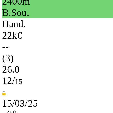
2400m
B.Sou.
Hand.
22k€
--
(3)
26.0
12/
15
15/03/25