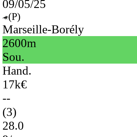
09/05/25
(P)
Marseille-Borély
2600m
Sou.
Hand.
17k€
--
(3)
28.0