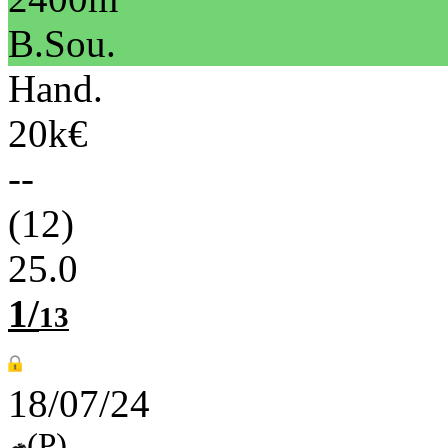
B.Sou.
Hand.
20k€
--
(12)
25.0
1/
13
18/07/24
(P)