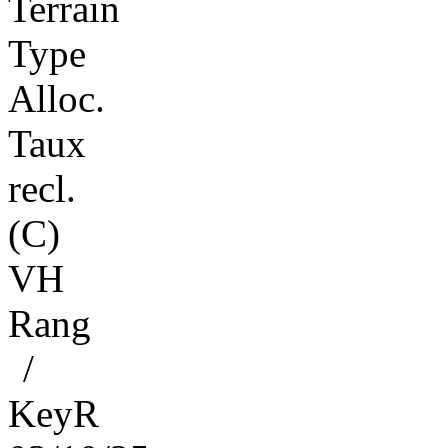
Terrain
Type
Alloc.
Taux
recl.
(C)
VH
Rang
/
KeyR