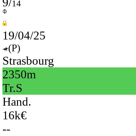
9/
14
19/04/25
(P)
Strasbourg
2350m
Tr.S
Hand.
16k€
--