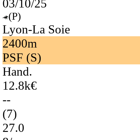
03/10/25
(P)
Lyon-La Soie
2400m
PSF (S)
Hand.
12.8k€
--
(7)
27.0