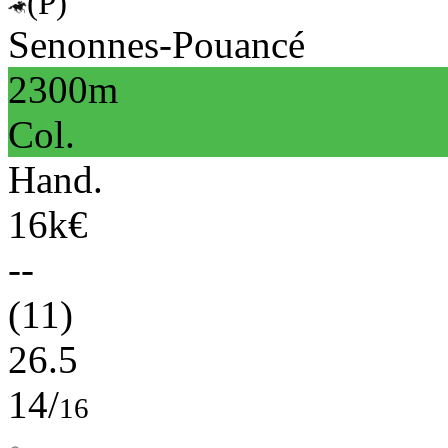
(P)
Senonnes-Pouancé
2300m
Col.
Hand.
16k€
--
(11)
26.5
14/
16