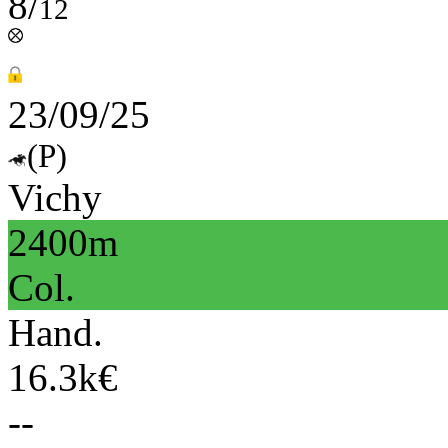
8/
12
23/09/25
(P)
Vichy
2400m
Col.
Hand.
16.3k€
--