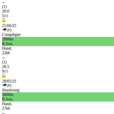
--
(1)
28.0
5/
15
21/06/25
(P)
Compiègne
2800m
B.Sou.
Hand.
22k€
--
(1)
28.5
9/
15
28/05/25
(P)
Strasbourg
3000m
B.Sou.
Hand.
27k€
--