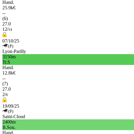
Hand.
25.9k€
--
(6)
27.0
12/
14
07/10/25
(P)
Lyon-Parilly
3150m
Tr.S
Hand.
12.8k€
--
(7)
27.0
2/
6
19/09/25
(P)
Saint-Cloud
2400m
B.Sou.
Hand.