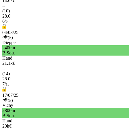
14.6k€
--
(10)
28.0
6/
9
04/08/25
(P)
Dieppe
2400m
B.Sou.
Hand.
21.1k€
--
(14)
28.0
7/
15
17/07/25
(P)
Vichy
2800m
B.Sou.
Hand.
20k€