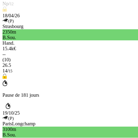
Np/
12
18/04/26
(P)
Strasbourg
2350m
B.Sou.
Hand.
15.4k€
--
(10)
26.5
14/
15
Pause de 181 jours
19/10/25
(P)
ParisLongchamp
3100m
B.Sou.