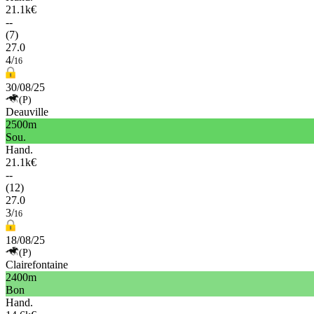
21.1k€
--
(7)
27.0
4/
16
30/08/25
(P)
Deauville
2500m
Sou.
Hand.
21.1k€
--
(12)
27.0
3/
16
18/08/25
(P)
Clairefontaine
2400m
Bon
Hand.