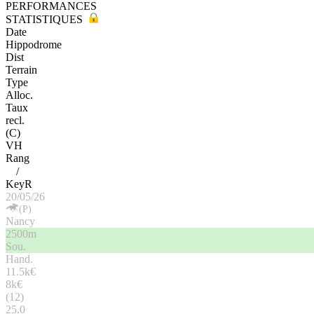
PERFORMANCES
STATISTIQUES
Date
Hippodrome
Dist
Terrain
Type
Alloc.
Taux
recl.
(C)
VH
Rang
/
KeyR
20/05/26
(P)
Nancy
2500m
Sou.
Hand.
11.5k€
8k€
(12)
25.0